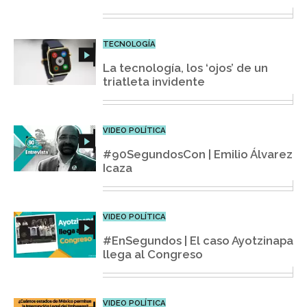
TECNOLOGÍA
La tecnología, los ‘ojos’ de un
triatleta invidente
VIDEO POLÍTICA
#90SegundosCon | Emilio Álvarez
Icaza
VIDEO POLÍTICA
#EnSegundos | El caso Ayotzinapa
llega al Congreso
VIDEO POLÍTICA