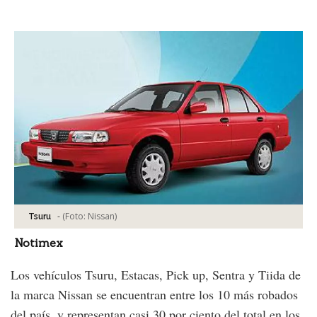
Facebook
Tweet
-
(Foto:
Nissan
)
Tsuru
Notimex
Los vehículos Tsuru, Estacas, Pick up, Sentra y Tiida de
la marca Nissan se encuentran entre los 10 más robados
del país, y representan casi 30 por ciento del total en los