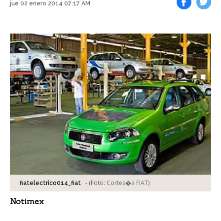
jue 02 enero 2014 07:17 AM
Facebook
Tweet
-
(Foto:
Cortes�a FIAT
)
fiatelectrico014_fiat
Notimex