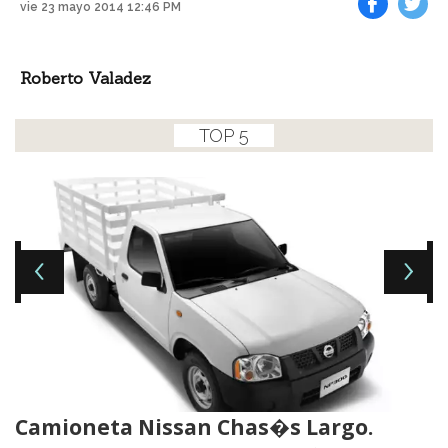
vie 23 mayo 2014 12:46 PM
Facebook
Tweet
Roberto Valadez
TOP 5
Camioneta Nissan Chas�s Largo.
P