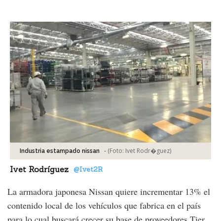
Facebook
Tweet
-
(Foto:
Ivet Rodr�guez
)
Industria estampado nissan
Ivet Rodríguez
@Ivet2R
La armadora japonesa Nissan quiere incrementar 13% el
contenido local de los vehículos que fabrica en el país
para lo cual buscará crecer su base de proveedores Tier