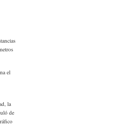
tancias
metros
na el
ad, la
culó de
ráfico