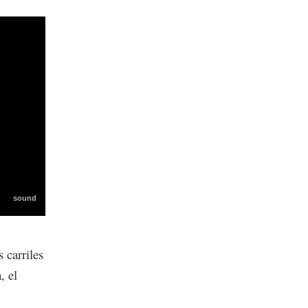
 carriles
, el