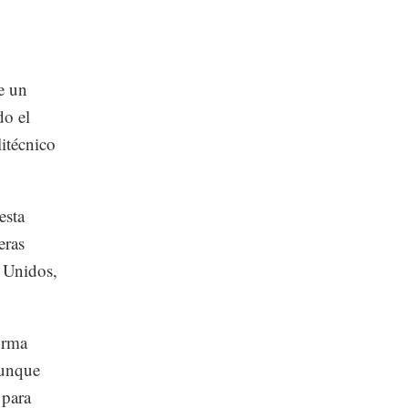
te un
do el
litécnico
esta
eras
 Unidos,
orma
aunque
 para