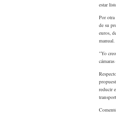
estar li
Por otra
de su pr
euros, d
manual.
"Yo creo
cámaras 
Respecto
propuest
reducir 
transpor
Comentó 