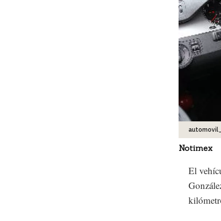
automovil
Notimex
El vehíc
González
kilómetr