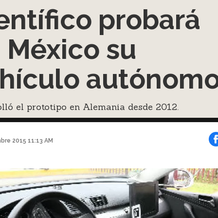
entífico probará
 México su
hículo autónom
lló el prototipo en Alemania desde 2012.
mbre 2015 11:13 AM