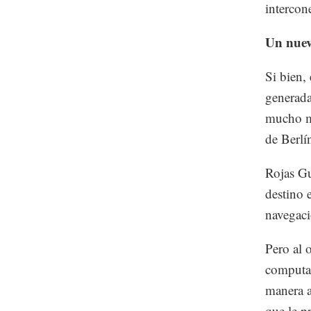
intercon
Un nuev
Si bien,
generada
mucho má
de Berlí
Rojas Gu
destino 
navegaci
Pero al 
computad
manera a
que le p