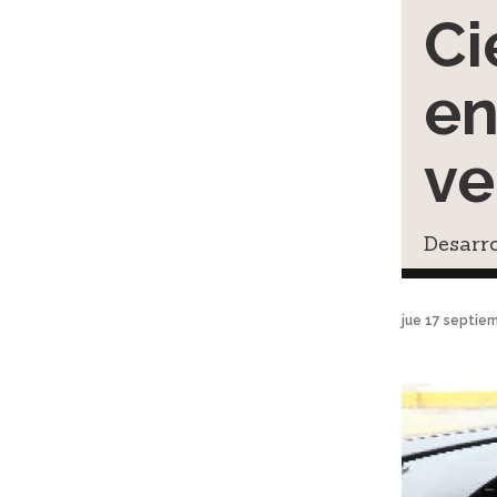
Ci
en
ve
Desarro
jue 17 septie