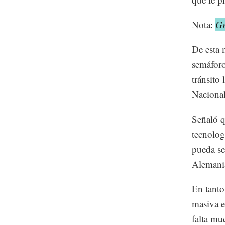
Nota:
Gr
De esta 
semáforo
tránsito 
Nacional
Señaló q
tecnolog
pueda se
Alemani
En tanto
masiva e
falta mu