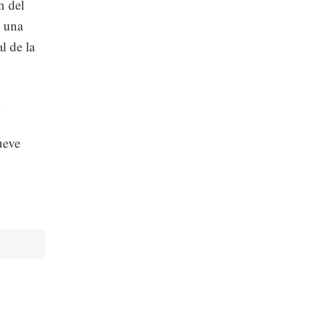
n del
n una
l de la
ueve