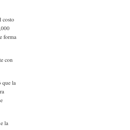
l costo
0,000
de forma
te con
ó que la
ra
de
e la