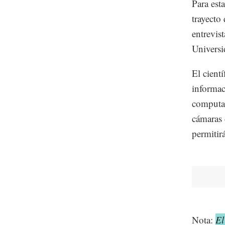
Para est
trayecto
entrevist
Universi
El cient
informac
computad
cámaras 
permitir
Nota:
El