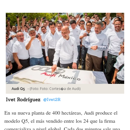
Facebook
Tweet
-
(Foto:
Foto: Cortes�a de Audi
)
Audi Q5
Ivet Rodríguez
@Ivet2R
En su nueva planta de 400 hectáreas, Audi produce el
modelo Q5, el más vendido entre los 24 que la firma
comercializa a nivel global. Cada dos minutos sale una