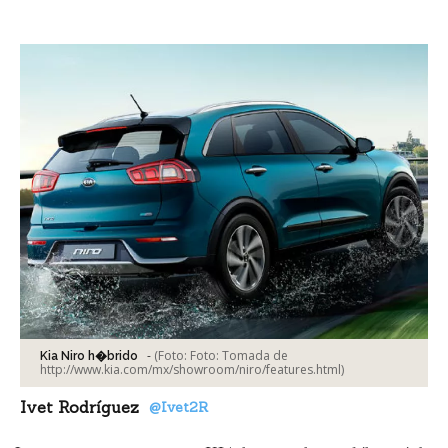
Facebook
Tweet
-
(Foto:
Foto: Tomada de
Kia Niro h�brido
http://www.kia.com/mx/showroom/niro/features.html
)
Ivet Rodríguez
@Ivet2R