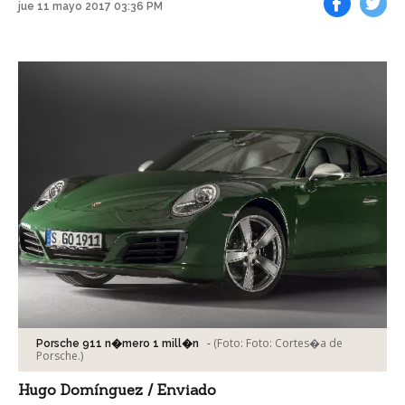
jue 11 mayo 2017 03:36 PM
Facebook
Tweet
-
(Foto:
Foto: Cortes�a de
Porsche 911 n�mero 1 mill�n
Porsche.
)
Hugo Domínguez / Enviado