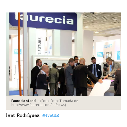
Facebook
Tweet
-
(Foto:
Foto: Tomada de
Faurecia stand
http://www.faurecia.com/en/news
)
Ivet Rodríguez
@Ivet2R