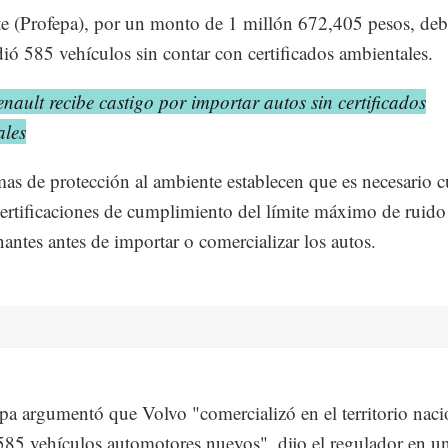
 (Profepa), por un monto de 1 millón 672,405 pesos, deb
ió 585 vehículos sin contar con certificados ambientales.
nault recibe castigo por importar autos sin certificados
ales
as de protección al ambiente establecen que es necesario 
certificaciones de cumplimiento del límite máximo de ruido
antes antes de importar o comercializar los autos.
pa argumentó que Volvo "comercializó en el territorio naci
 585 vehículos automotores nuevos", dijo el regulador en u