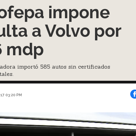
ofepa impone
lta a Volvo por
6 mdp
dora importó 585 autos sin certificados
ales.
017 03:20 PM