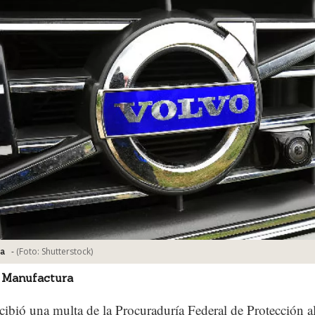
-
(Foto:
Shutterstock
)
ca
 Manufactura
cibió una multa de la Procuraduría Federal de Protección a