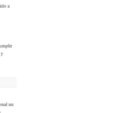
ido a
cumplir
 y
onal un
n