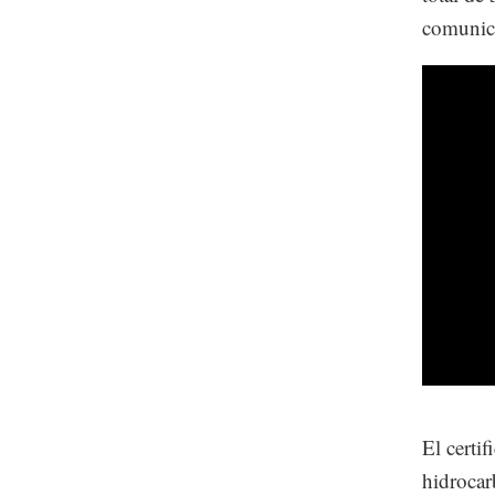
comunic
El certi
hidrocar