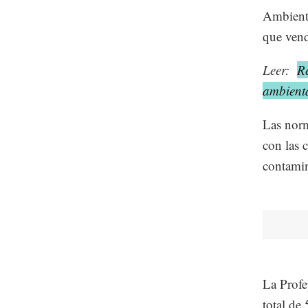
Ambiente
que vend
Leer:
Re
ambient
Las norm
con las 
contamin
La Profe
total de