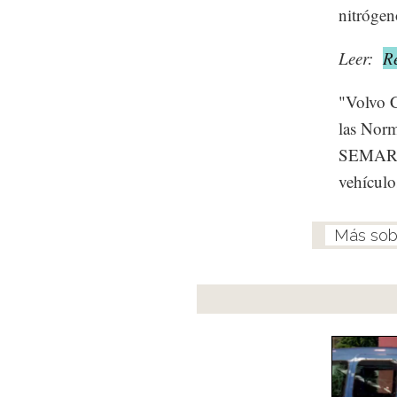
nitrógen
Leer:
R
"Volvo C
las Nor
SEMARNA
vehículo