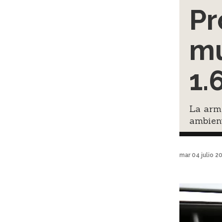
Pr
mu
1.
La arma
ambient
mar 04 julio 2