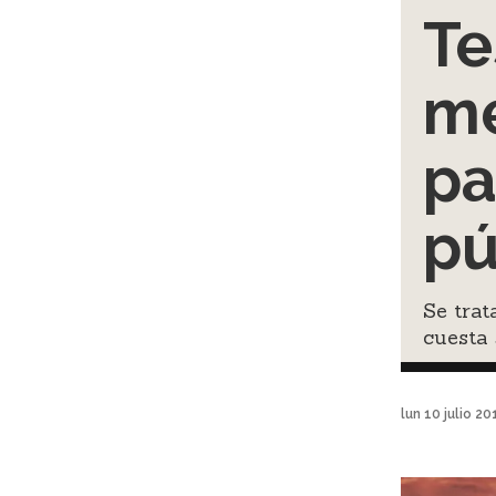
Te
me
pa
pú
Se trat
cuesta 
lun 10 julio 2