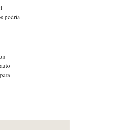
l
os podría
 un
 auto
 para