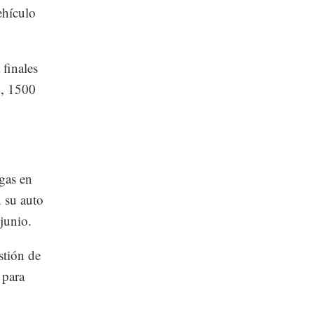
ehículo
finales
o, 1500
gas en
n su auto
 junio.
stión de
 para