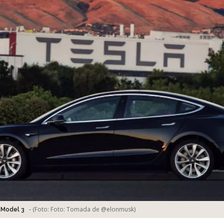
-
(Foto:
Foto: Tomada de @elonmusk
)
 Model 3