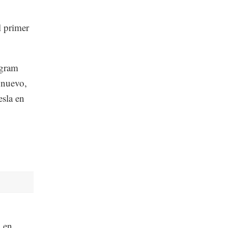
l primer
agram
n nuevo,
esla en
a en