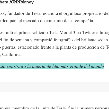
 Pham /CNNMoney
k, fundador de Tesla, es ahora el orgulloso propietario de
ctrico para el mercado de consumo de su compañía.
sumió el primer vehículo Tesla Model 3 en Twitter e Inst
el fin de semana y compartió fotografías del brillante seda
o puertas, estacionado frente a la planta de producción de T
 California.
sla construirá la batería de litio más grande del mundo
npreis, miembro de la junta de Tesla, fue la primera person