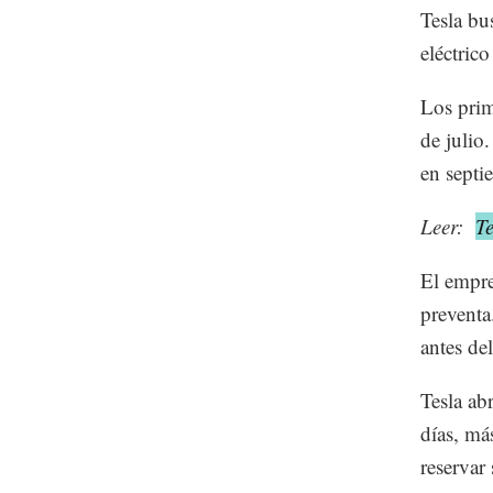
Tesla bu
eléctric
Los prim
de julio
en septi
Leer:
T
El empre
preventa
antes de
Tesla ab
días, má
reservar 