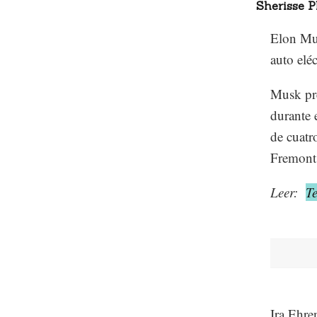
Sherisse
Elon Mus
auto elé
Musk pre
durante 
de cuatr
Fremont,
Leer:
Te
Ira Ehre