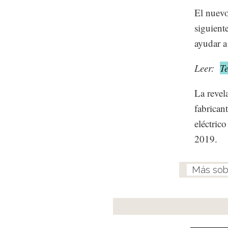
El nuevo
siguient
ayudar a
Leer:
T
La revel
fabrican
eléctric
2019.