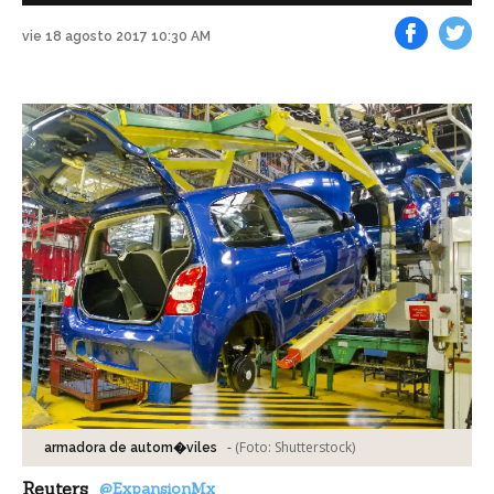
vie 18 agosto 2017 10:30 AM
Facebook
Tweet
-
(Foto:
Shutterstock
)
armadora de autom�viles
Reuters
@ExpansionMx