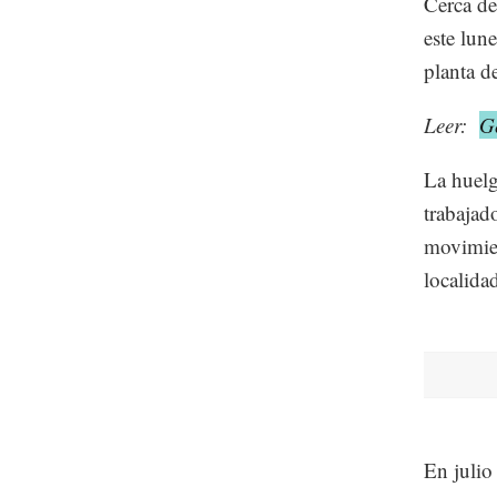
Cerca de
este lun
planta d
Leer:
G
La huelg
trabajad
movimien
localida
En julio