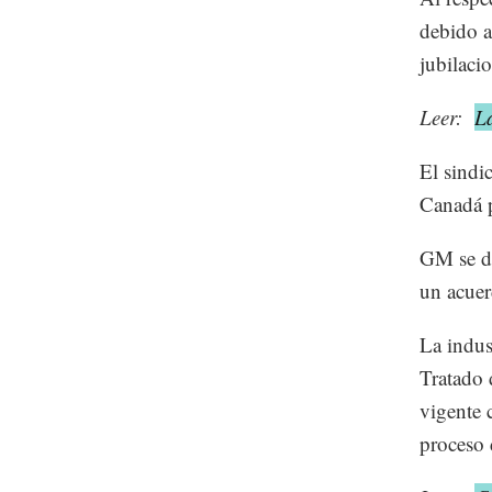
debido a
jubilaci
Leer:
L
El sindi
Canadá p
GM se de
un acuer
La indus
Tratado
vigente 
proceso 