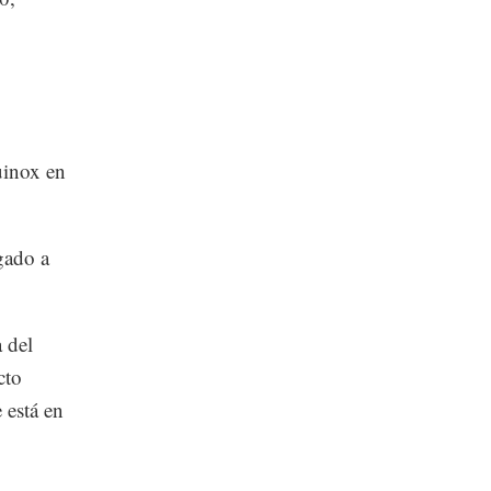
uinox en
gado a
 del
cto
 está en