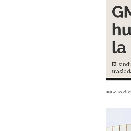
GM
hu
la
El sind
traslad
mar 19 septie