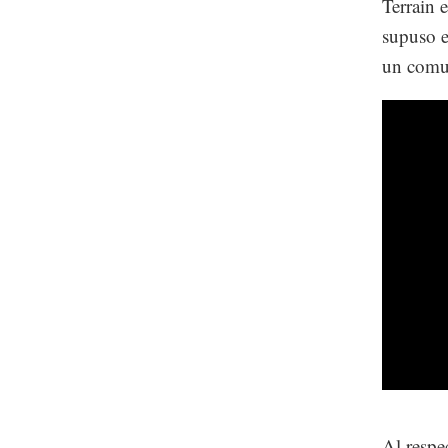
Terrain 
supuso e
un comu
Al respe