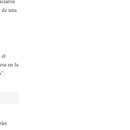
iciaron
n de una
 el
esa en la
o”.
let