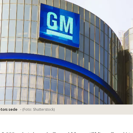
-
(Foto:
Shutterstock
)
tors sede