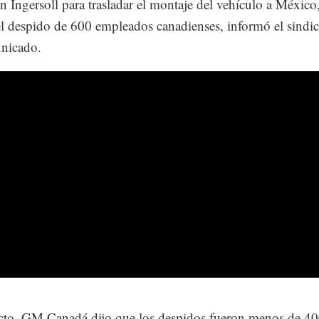
en Ingersoll para trasladar el montaje del vehículo a México
l despido de 600 empleados canadienses, informó el sindic
nicado.
cto, GM Canadá dijo que los despidos fueron menos de 40