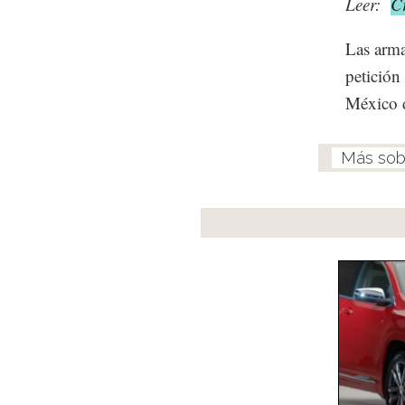
Leer:
C
Las arma
petición
México d