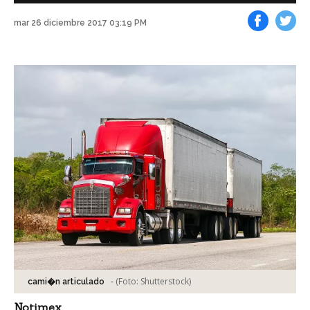
mar 26 diciembre 2017 03:19 PM
Facebook
Tweet
-
(Foto:
Shutterstock
)
cami�n articulado
Notimex