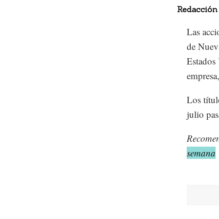
Redacción
Las acci
de Nueva
Estados 
empresa
Los títu
julio pa
Recome
semana