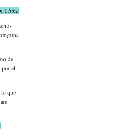
en China
menos
 ninguna
uno de
 por el
 lo que
para
a