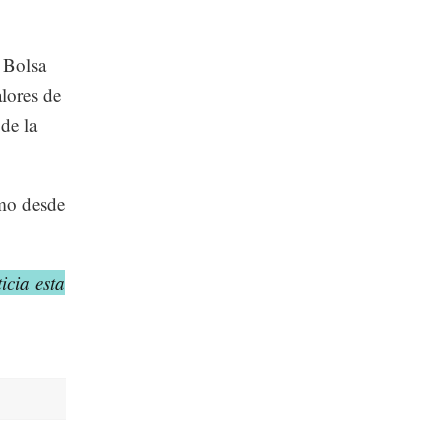
 Bolsa
lores de
de la
imo desde
icia esta