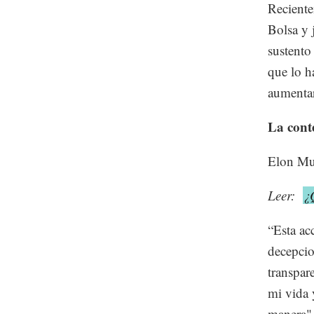
Reciente
Bolsa y 
sustento
que lo h
aumentar
La cont
Elon Mus
Leer:
¿
“Esta ac
decepcio
transpar
mi vida 
manera",