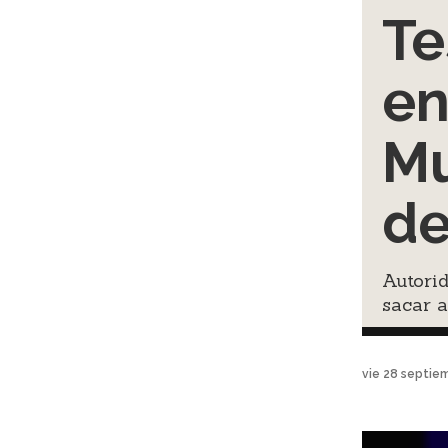
Te
en
Mu
d
Autori
sacar a
vie 28 septie