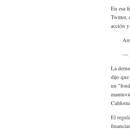
En esa f
Twitter,
acción y
Am 
— 
La deman
dijo que
un "fond
mantuvie
Californi
El regul
financia