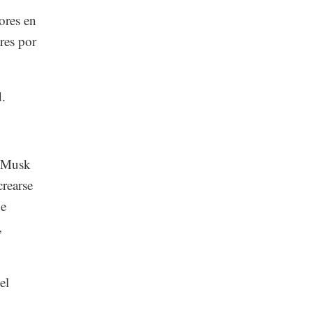
ores en
res por
d.
e Musk
crearse
ue
,
el