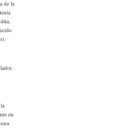
a de la
tenía
dita,
recido
s).
lador.
la
ante en
guna