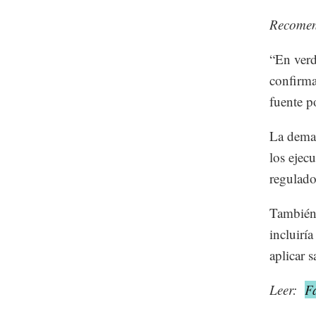
Recome
“En verd
confirma
fuente p
La deman
los ejec
regulado
También 
incluirí
aplicar 
Leer:
Fa