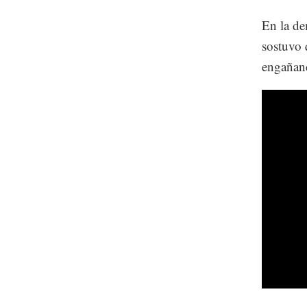
En la de
sostuvo 
engañand