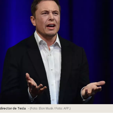
-
(Foto:
Elon Musk / Foto: AFP.
)
director de Tesla