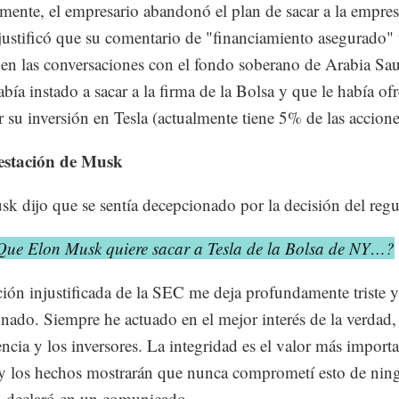
mente, el empresario abandonó el plan de sacar a la empres
justificó que su comentario de "financiamiento asegurado" 
 en las conversaciones con el fondo soberano de Arabia Sau
abía instado a sacar a la firma de la Bolsa y que le había of
 su inversión en Tesla (actualmente tiene 5% de las accione
estación de Musk
k dijo que se sentía decepcionado por la decisión del regu
Que Elon Musk quiere sacar a Tesla de la Bolsa de NY…?
ción injustificada de la SEC me deja profundamente triste y
nado. Siempre he actuado en el mejor interés de la verdad, 
encia y los inversores. La integridad es el valor más import
y los hechos mostrarán que nunca comprometí esto de nin
 declaró en un comunicado.