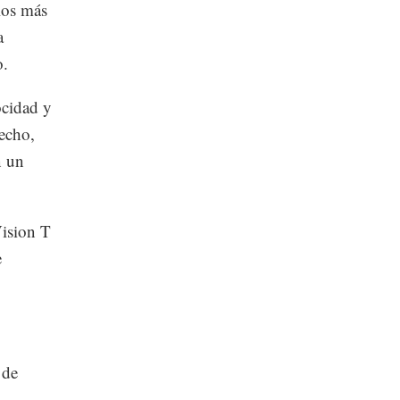
los más
a
o.
ocidad y
techo,
n un
Vision T
e
 de