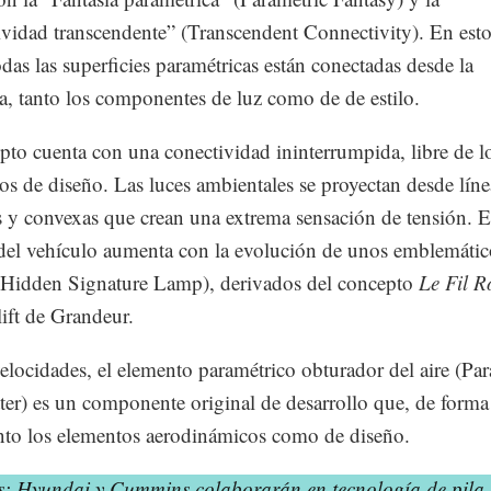
vidad transcendente” (Transcendent Connectivity). En esto
odas las superficies paramétricas están conectadas desde la
ía, tanto los componentes de luz como de de estilo.
pto cuenta con una conectividad ininterrumpida, libre de lo
cos de diseño. Las luces ambientales se proyectan desde líne
 y convexas que crean una extrema sensación de tensión. E
del vehículo aumenta con la evolución de unos emblemátic
(Hidden Signature Lamp), derivados del concepto
Le Fil R
lift de Grandeur.
velocidades, el elemento paramétrico obturador del aire (Pa
ter) es un componente original de desarrollo que, de forma 
anto los elementos aerodinámicos como de diseño.
s: Hyundai y Cummins colaborarán en tecnología de pila