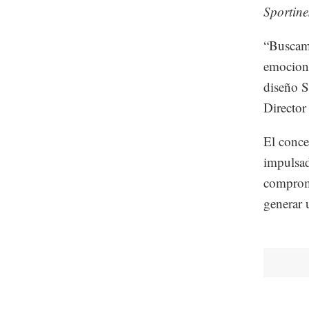
Sportine
“Buscamo
emociona
diseño S
Director
El conce
impulsad
compromi
generar 