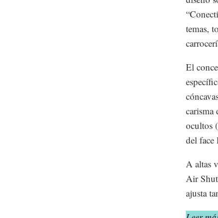
“Conecti
temas, t
carrocer
El conce
específi
cóncavas
carisma 
ocultos 
del face 
A altas 
Air Shut
ajusta t
Leer má