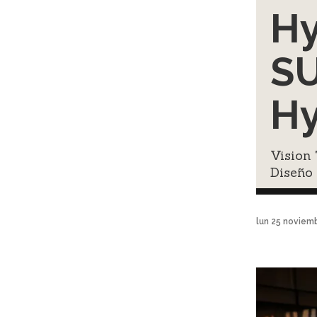
Hy
SU
Hy
Vision 
Diseño
lun 25 noviem