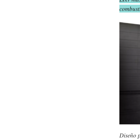
combust
Diseño p