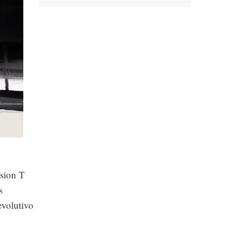
sion T
s
evolutivo