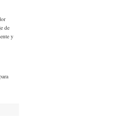
lor
je de
ente y
para