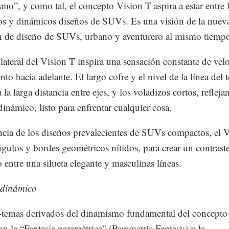
mo”, y como tal, el concepto Vision T aspira a estar entre 
s y dinámicos diseños de SUVs. Es una visión de la nuev
n de diseño de SUVs, urbano y aventurero al mismo tiemp
l lateral del Vision T inspira una sensación constante de vel
to hacia adelante. El largo cofre y el nivel de la línea del 
la larga distancia entre ejes, y los voladizos cortos, refleja
dinámico, listo para enfrentar cualquier cosa.
ncia de los diseños prevalecientes de SUVs compactos, el 
ángulos y bordes geométricos nítidos, para crear un contrast
o entre una silueta elegante y masculinas líneas.
 dinámico
temas derivados del dinamismo fundamental del concepto
on la “Fantasía paramétrica” (Parametric Fantasy) y la