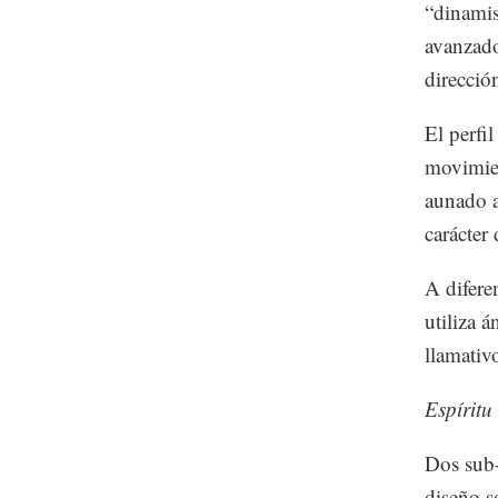
“dinamis
avanzado
direcció
El perfi
movimien
aunado a 
carácter 
A difere
utiliza 
llamativ
Espíritu
Dos sub-
diseño s