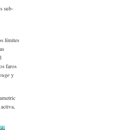
s sub-
s límites
as
l
os faros
ouge
y
rametric
activa,
 de