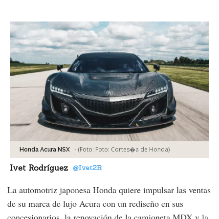
Facebook
Tweet
-
(Foto:
Foto: Cortes�a de Honda
)
Honda Acura NSX
Ivet Rodríguez
@Ivet2R
La automotriz japonesa Honda quiere impulsar las ventas
de su marca de lujo Acura con un rediseño en sus
concesionarios, la renovación de la camioneta MDX y la