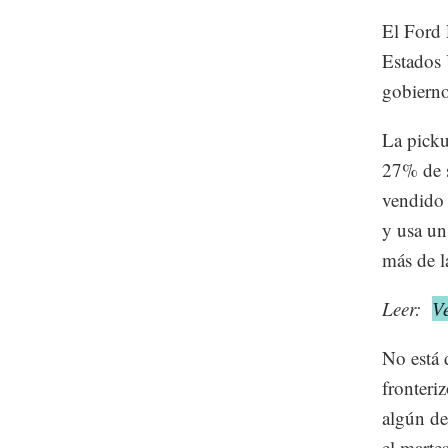
El Ford
Estados 
gobierno
La picku
27% de s
vendido 
y usa un
más de l
Leer:
V
No está 
fronteri
algún de
el marte