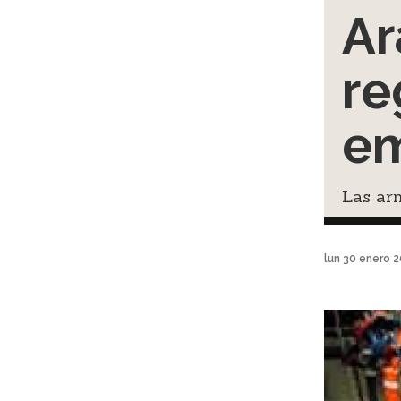
Ar
re
em
Las arm
lun 30 enero 