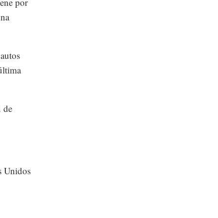
iene por
una
 autos
última
d de
s Unidos