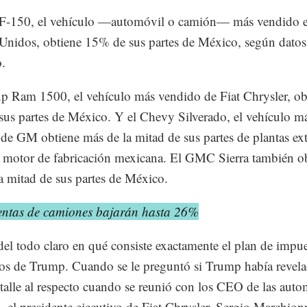
 F-150, el vehículo —automóvil o camión— más vendido 
Unidos, obtiene 15% de sus partes de México, según datos
.
p Ram 1500, el vehículo más vendido de Fiat Chrysler, obt
us partes de México. Y el Chevy Silverado, el vehículo m
de GM obtiene más de la mitad de sus partes de plantas ext
 motor de fabricación mexicana. El GMC Sierra también o
a mitad de sus partes de México.
entas de camiones bajarán hasta 26%
del todo claro en qué consiste exactamente el plan de impu
zos de Trump. Cuando se le preguntó si Trump había revel
talle al respecto cuando se reunió con los CEO de las auto
s, el presidente ejecutivo de Fiat Chrysler, Sergio Marchionn