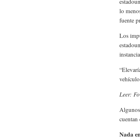
estadoun
lo menos
fuente pr
Los impu
estadoun
instanci
“Elevarí
vehículo
Leer: F
Algunos 
cuentan 
Nada en