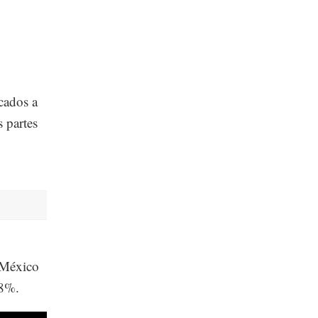
cados a
s partes
 México
 8%.