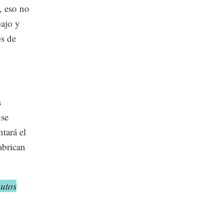
, eso no
bajo y
os de
s
nse
tará el
abrican
utos