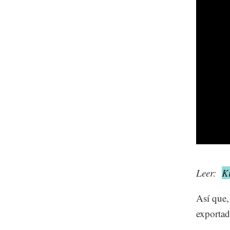
Leer:
K
Así que,
exportad