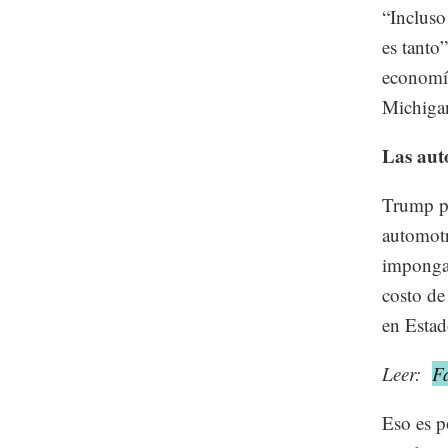
“Incluso
es tanto”
economía
Michiga
Las auto
Trump pu
automotr
imponga 
costo de
en Estad
Leer:
F
Eso es p