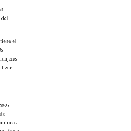
en
 del
iene el
ás
ranjeras
btiene
estos
ado
motrices
e, dijo a