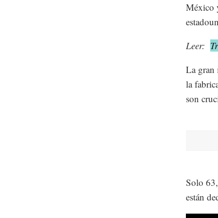
México y
estadoun
Leer:
T
La gran 
la fabric
son cruc
Solo 63,
están de