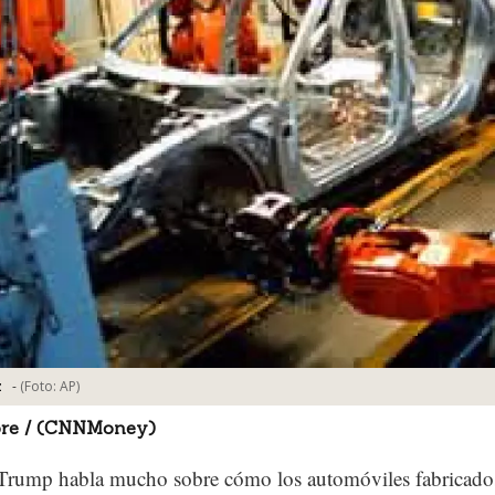
-
(Foto:
AP
)
z
dore / (CNNMoney)
Trump habla mucho sobre cómo los automóviles fabricado