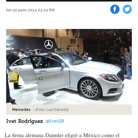
lun 30 junio 2014 03:24 PM
Facebook
Tweet
-
(Foto:
Luis Estrada
)
Mercedes
Ivet Rodríguez
@Ivet2R
La firma alemana Daimler eligió a México como el