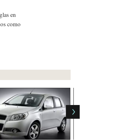
glas en
elos como