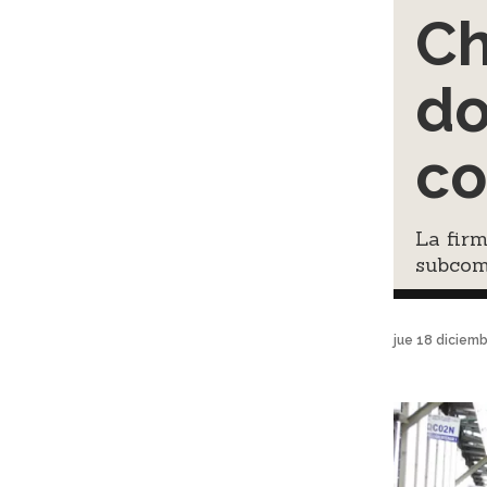
Ch
do
co
La firm
subcom
jue 18 diciem