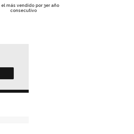
 el más vendido por 3er año
Alcanza cifra histórica la 
consecutivo
de vehículos pesad