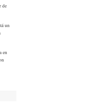
r de
tá un
a
a en
on