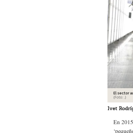
El sector 
(Foto:
.
)
Ivet Rodrí
En 2015,
‘pequeño