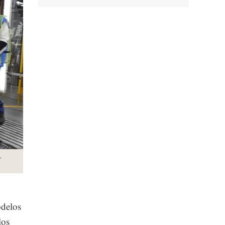
-
odelos
los