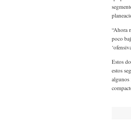
segmento
planeaci
“Ahora n
poco baj
‘ofensiv
Estos do
estos se
algunos 
compacto