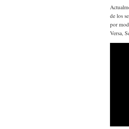
Actualme
de los s
por mode
Versa, S