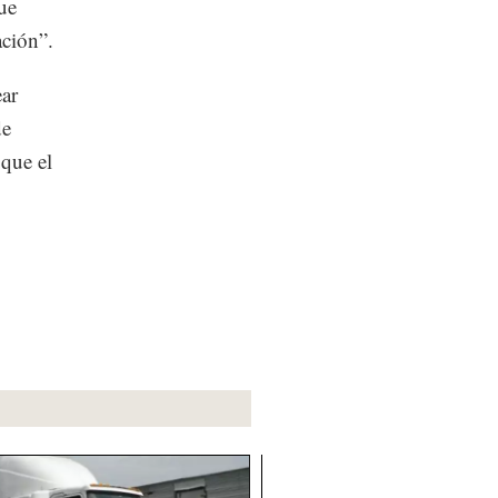
ue
ación”.
ear
de
que el