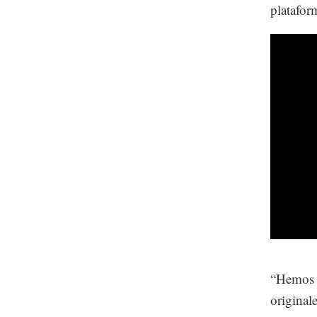
platafor
“Hemos c
original