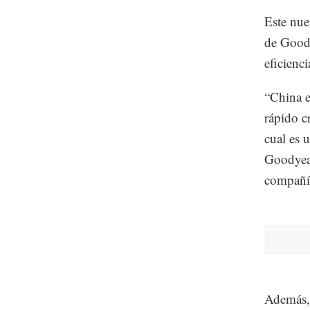
Este nue
de Goody
eficienci
“China e
rápido c
cual es 
Goodyear
compañí
Además, 