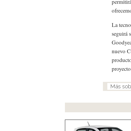
permitir
ofrecemo
La tecno
seguirá 
Goodyea
nuevo Ce
producto
proyecto