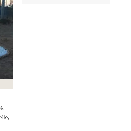
 &
ollo,