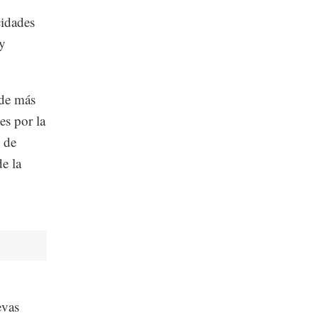
cidades
 y
 de más
es por la
o de
e la
evas