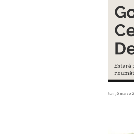
Go
Ce
De
Estará 
neumát
lun 30 marzo 