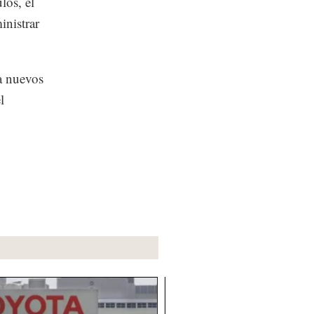
los, el
inistrar
a nuevos
l