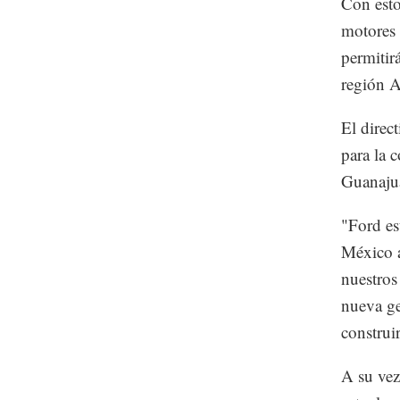
Con esto
motores 
permitir
región A
El direc
para la 
Guanajua
"Ford es
México a
nuestros
nueva ge
construi
A su ve