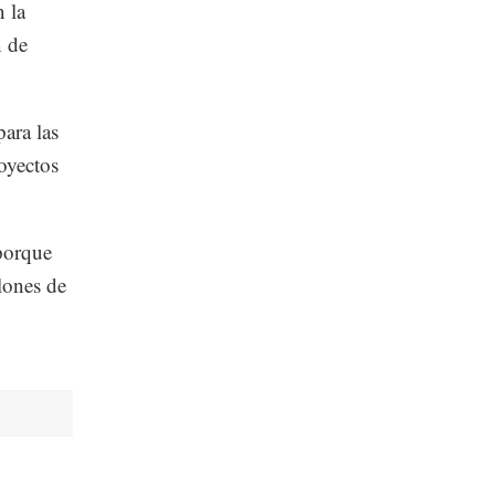
 la
n de
para las
oyectos
porque
lones de