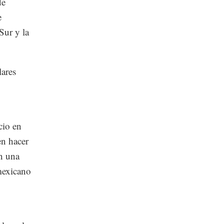
de
e
Sur y la
lares
cio en
en hacer
n una
mexicano