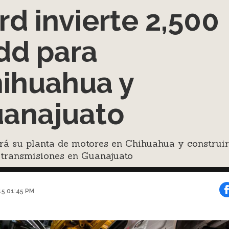
rd invierte 2,500
d para
ihuahua y
anajuato
rá su planta de motores en Chihuahua y construi
 transmisiones en Guanajuato
015 01:45 PM