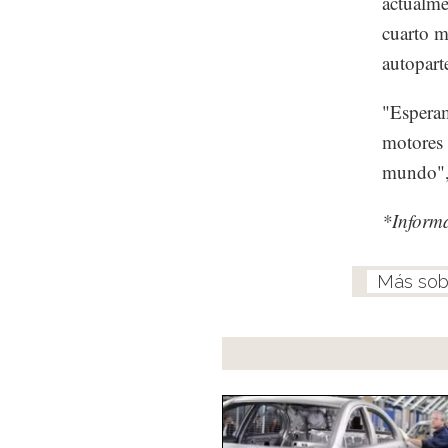
actualme
cuarto m
autopart
"Esperam
motores 
mundo",
*Inform