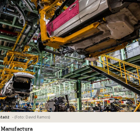
-
(Foto:
David Ramos
)
nta02
 Manufactura