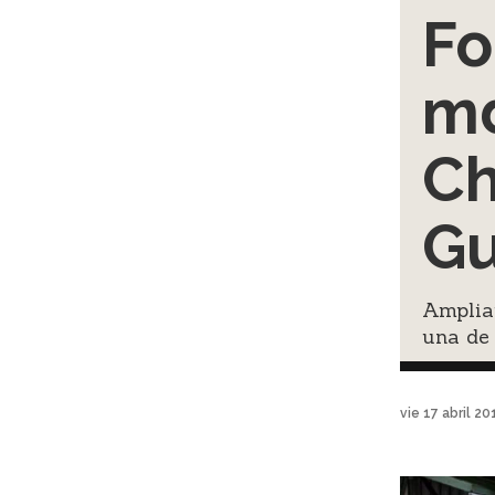
Fo
md
Ch
Gu
Amplia
una de
vie 17 abril 2