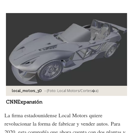
Facebook
Tweet
-
(Foto:
Local Motors/Cortes�a
)
local_motors_3D
CNNExpansión
La firma estadounidense Local Motors quiere
revolucionar la forma de fabricar y vender autos. Para
2020, esta compañía que ahora cuenta con dos plantas y