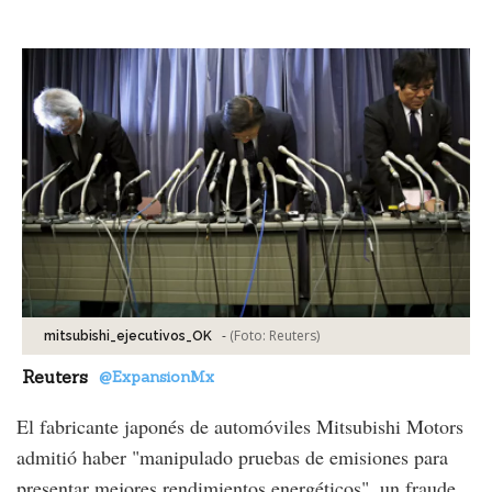
Facebook
Tweet
-
(Foto:
Reuters
)
mitsubishi_ejecutivos_OK
Reuters
@ExpansionMx
El fabricante japonés de automóviles Mitsubishi Motors
admitió haber "manipulado pruebas de emisiones para
presentar mejores rendimientos energéticos", un fraude