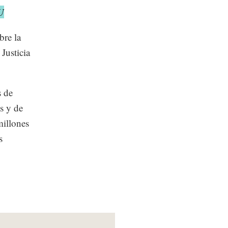
U
bre la
Justicia
s de
s y de
millones
s