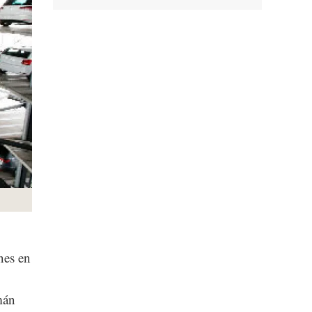
nes en
mán