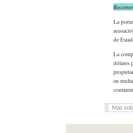
Recomen
La porta
acusació
de Estad
La compa
dólares 
propieta
en multa
contami