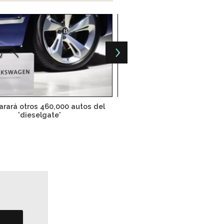
rará otros 460,000 autos del
#Dieselgate costará a VW 
'dieselgate'
en EU