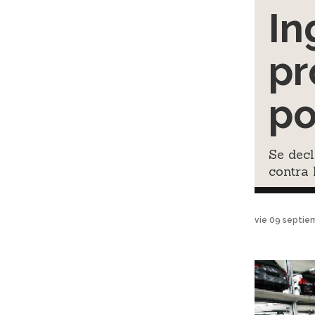
In
pr
po
Se decl
contra 
vie 09 septie