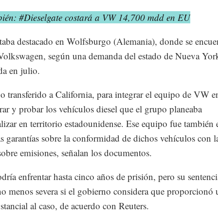
bién: #Dieselgate costará a VW 14,700 mdd en EU
taba destacado en Wolfsburgo (Alemania), donde se encuen
 Volkswagen, según una demanda del estado de Nueva Yor
da en julio.
o transferido a California, para integrar el equipo de VW 
rar y probar los vehículos diesel que el grupo planeaba
lizar en territorio estadounidense. Ese equipo fue también 
as garantías sobre la conformidad de dichos vehículos con l
obre emisiones, señalan los documentos.
dría enfrentar hasta cinco años de prisión, pero su sentenc
o menos severa si el gobierno considera que proporcionó 
stancial al caso, de acuerdo con Reuters.