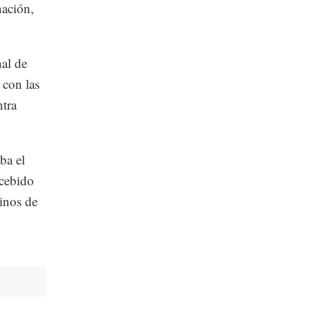
nación,
nal de
 con las
ntra
ba el
ncebido
inos de