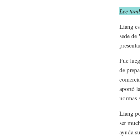
Lee tam
Liang es
sede de
presenta
Fue lueg
de prepa
comercia
aportó l
normas s
Liang po
ser much
ayuda su