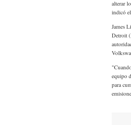
alterar 
indicó e
James Li
Detroit 
autorida
Volkswa
"Cuando 
equipo d
para cum
emisione