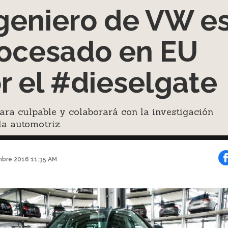
geniero de VW e
ocesado en EU
r el #dieselgate
ara culpable y colaborará con la investigación
la automotriz.
mbre 2016 11:35 AM