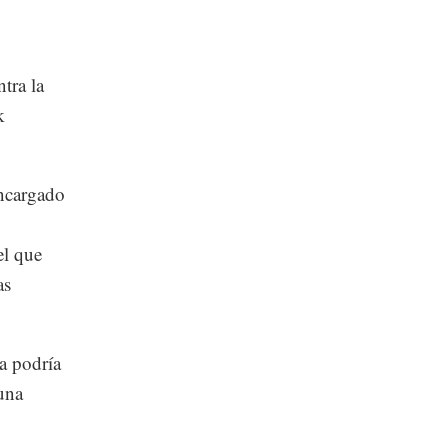
tra la
k
encargado
el que
as
ia podría
una