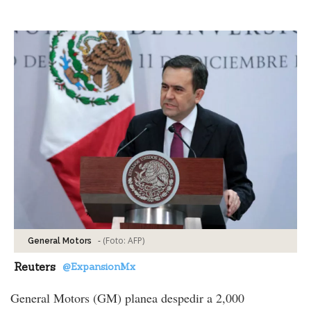
Facebook
Tweet
-
(Foto:
AFP
)
General Motors
Reuters
@ExpansionMx
General Motors (GM) planea despedir a 2,000