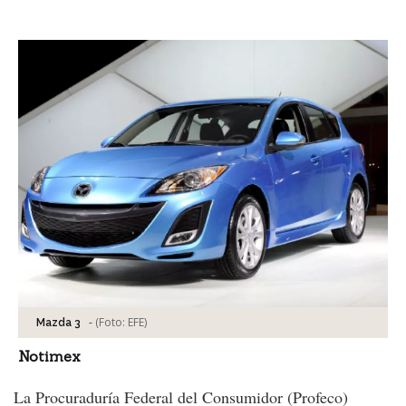
Facebook
Tweet
-
(Foto:
EFE
)
Mazda 3
Notimex
La Procuraduría Federal del Consumidor (Profeco)