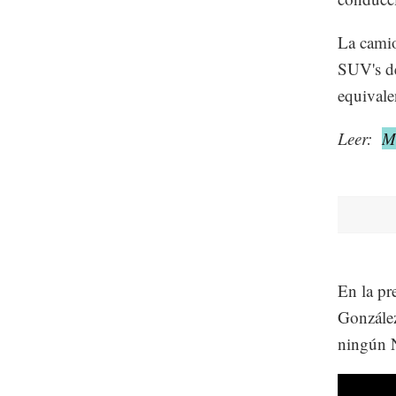
La camio
SUV's de
equivale
Leer:
M
En la pr
González
ningún 