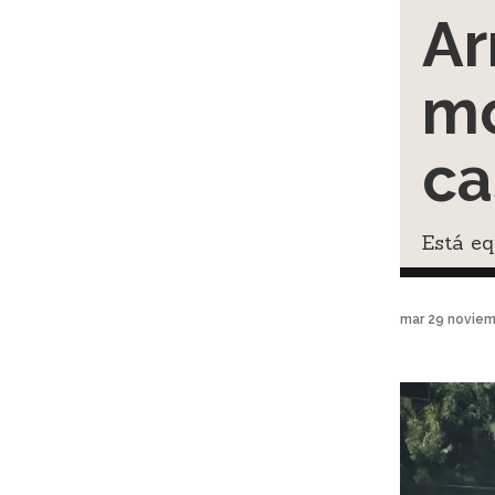
Ar
mo
ca
Está eq
mar 29 noviem