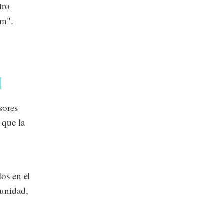
tro
um".
s
sores
 que la
los en el
 unidad,