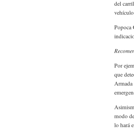
del carr
vehículo
Popoca G
indicacio
Recome
Por ejemp
que dete
Armada 2
emergenc
Asimismo
modo de 
lo hará 