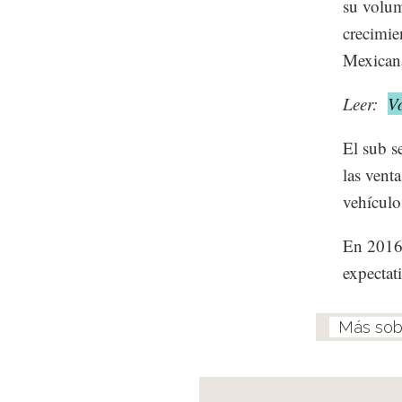
su volum
crecimie
Mexicana
Leer:
V
El sub s
las vent
vehículo
En 2016,
expectat