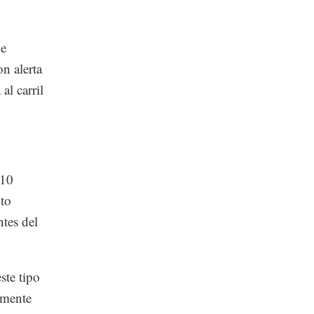
 e
n alerta
al carril
 10
to
tes del
te tipo
amente