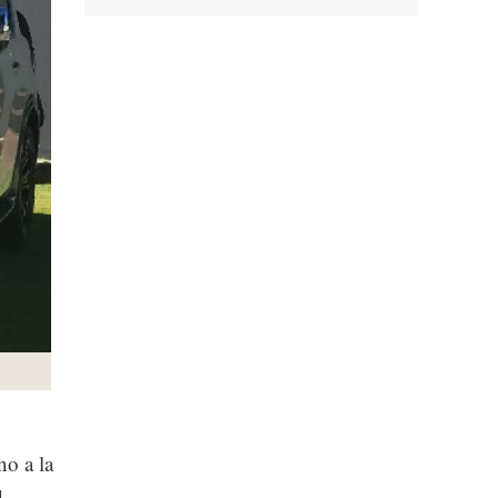
o a la
d.