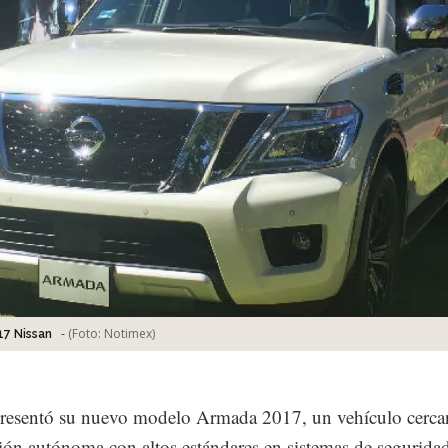
-
(Foto:
Notimex
)
7 Nissan
resentó su nuevo modelo Armada 2017, un vehículo cercan
ón autónoma con altos estándares en sistemas de segurida