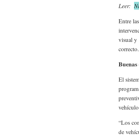
Leer:
N
Entre la
interven
visual y
correcto.
Buenas 
El siste
programa
preventi
vehículo
“Los con
de vehíc