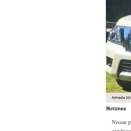
Armada 201
Notimex
Nissan p
conducci