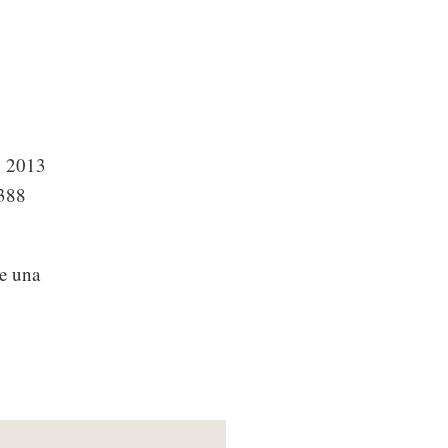
n 2013
,388
se una