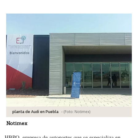
Facebook
Tweet
-
(Foto:
Notimex
)
planta de Audi en Puebla
Notimex
HBPO, empresa de autopartes que se especializa en