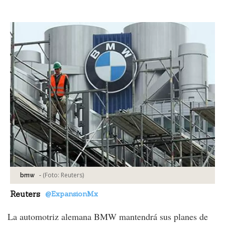
Facebook
Tweet
-
(Foto:
Reuters
)
bmw
Reuters
@ExpansionMx
La automotriz alemana BMW mantendrá sus planes de