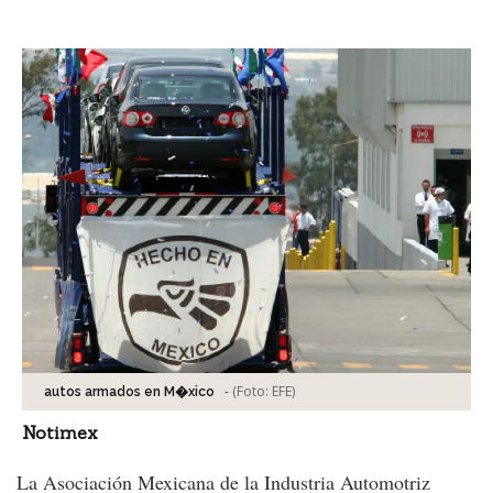
Facebook
Tweet
-
(Foto:
EFE
)
autos armados en M�xico
Notimex
La Asociación Mexicana de la Industria Automotriz