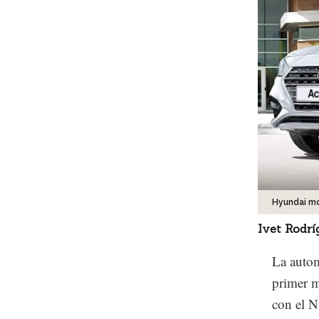
Hyundai m
Ivet Rodrí
La autom
primer m
con el N