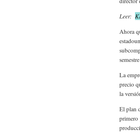
director
Leer:
K
Ahora qu
estadoun
subcompa
semestre
La empre
precio q
la versi
El plan 
primero 
producci