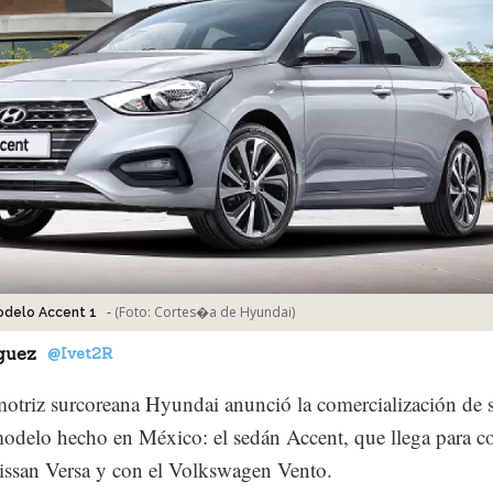
-
(Foto:
Cortes�a de Hyundai
)
odelo Accent 1
guez
@Ivet2R
otriz surcoreana Hyundai anunció la comercialización de 
odelo hecho en México: el sedán Accent, que llega para c
issan Versa y con el Volkswagen Vento.