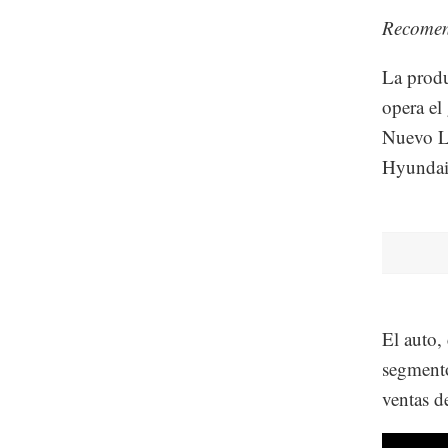
Recome
La produ
opera e
Nuevo Le
Hyundai
El auto,
segmento
ventas d