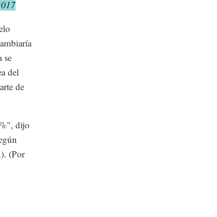
2017
elo
cambiaría
 se
a del
arte de
%", dijo
según
). (Por