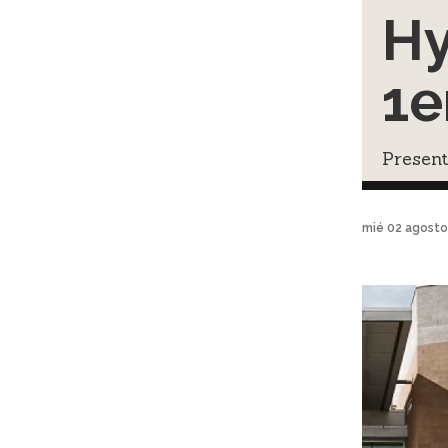
Hy
1e
Present
mié 02 agosto