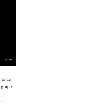
nio de
l grupo
z,