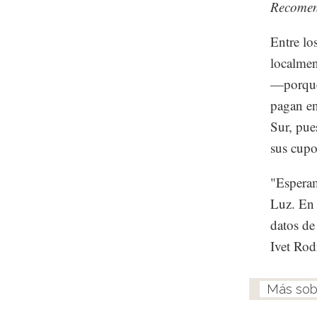
Recome
Entre lo
localmen
—porque 
pagan en
Sur, pue
sus cupo
"Esperam
Luz. En 
datos de
Ivet Rod