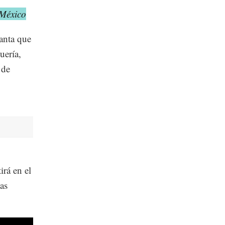
 México
lanta que
uería,
 de
rá en el
as