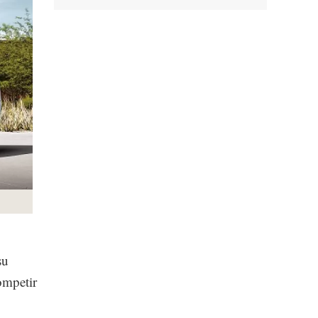
su
ompetir