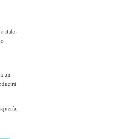
o italo-
lo
 a un
oducirá
squería,