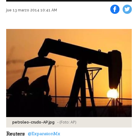
jue 13 marzo 2014 10:41 AM
Facebook
Tweet
-
(Foto:
AP
)
petroleo-crudo-AP.jpg
Reuters
@ExpansionMx