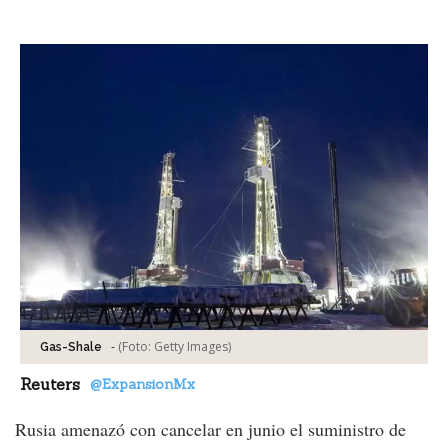
Facebook
Tweet
-
(Foto:
Getty Images
)
Gas-Shale
Reuters
@ExpansionMx
Rusia amenazó con cancelar en junio el suministro de