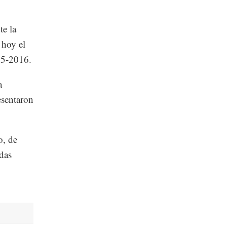
te la
 hoy el
15-2016.
a
esentaron
o, de
idas