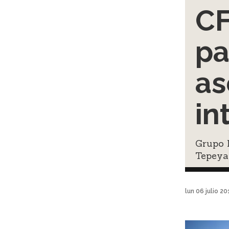
CF
pa
as
in
Grupo 
Tepeya
lun 06 julio 2