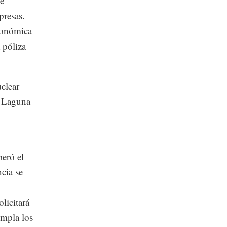
de
presas.
económica
 póliza
clear
r Laguna
peró el
cia se
licitará
umpla los