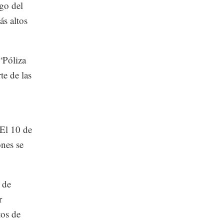
rgo del
s altos
“Póliza
te de las
El 10 de
ones se
 de
r
tos de