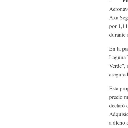
Pa
-
Aeronave
Axa Segu
por 1,11
durante 
pa
En la
Laguna V
Verde”, 
asegurad
Esta pro
precio m
declaró 
Adquisic
a dicho 