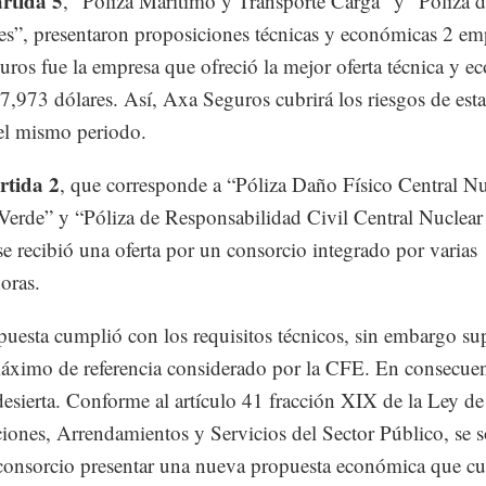
rtida 5
, “Póliza Marítimo y Transporte Carga” y “Póliza 
s”, presentaron proposiciones técnicas y económicas 2 em
ros fue la empresa que ofreció la mejor oferta técnica y 
7,973 dólares. Así, Axa Seguros cubrirá los riesgos de esta
el mismo periodo.
rtida 2
, que corresponde a “Póliza Daño Físico Central Nu
erde” y “Póliza de Responsabilidad Civil Central Nuclea
se recibió una oferta por un consorcio integrado por varias
oras.
puesta cumplió con los requisitos técnicos, sin embargo su
áximo de referencia considerado por la CFE. En consecuen
desierta. Conforme al artículo 41 fracción XIX de la Ley de
iones, Arrendamientos y Servicios del Sector Público, se so
consorcio presentar una nueva propuesta económica que c