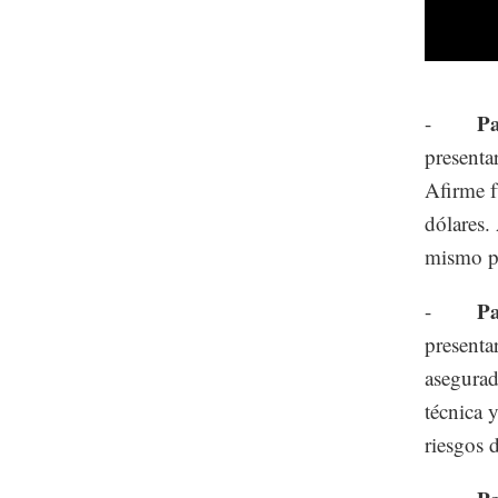
Par
-
presenta
Afirme f
dólares.
mismo p
Pa
-
presenta
asegurad
técnica 
riesgos 