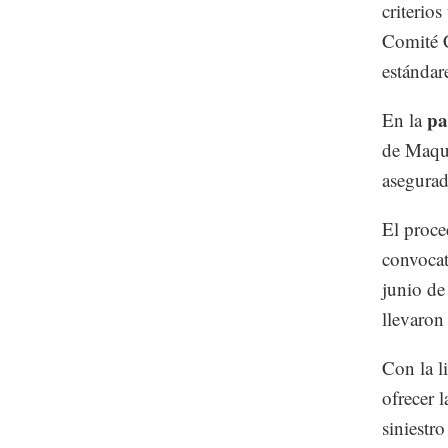
criterio
Comité C
estándar
pa
En la
de Maqui
asegurad
El proce
convocat
junio de
llevaron
Con la l
ofrecer l
siniestr