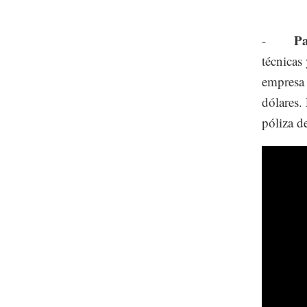
Pa
-
técnicas
empresa 
dólares.
póliza d