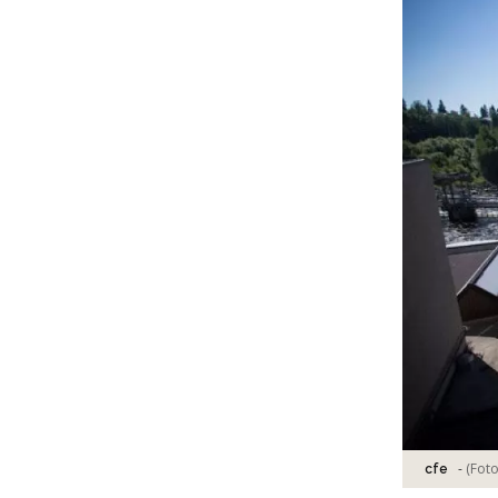
-
(Fot
cfe