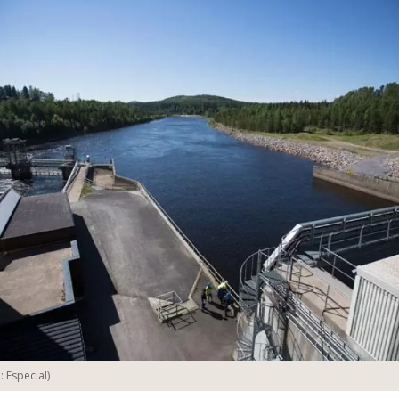
o:
Especial
)