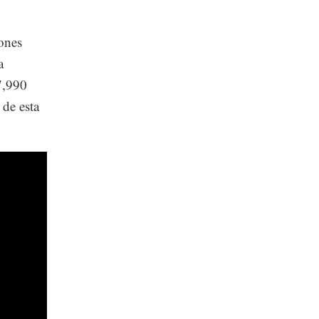
iones
a
7,990
 de esta