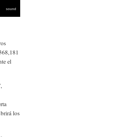
ros
 368,181
te el
,
rta
brirá los