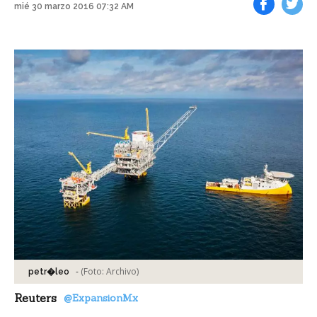
mié 30 marzo 2016 07:32 AM
Facebook
Tweet
-
(Foto:
Archivo
)
petr�leo
Reuters
@ExpansionMx