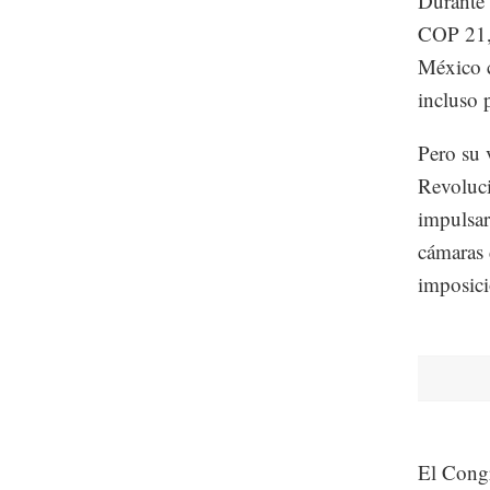
Durante 
COP 21, 
México c
incluso 
Pero su 
Revoluci
impulsar
cámaras 
imposici
El Congr