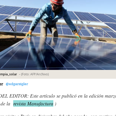
-
(Foto:
AFP/Archivo
)
mpia_solar
er
@edgarsigler
EL EDITOR: Este artículo se publicó en la edición marzo
 de la
revista Manufactura
)