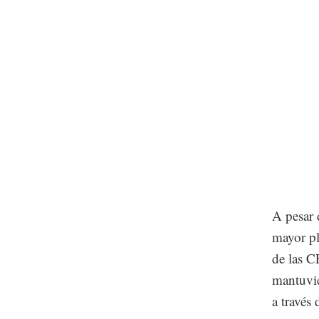
A pesar 
mayor pl
de las C
mantuvie
a través