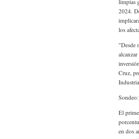
limpias 
2024. De
implicar
los afect
"Desde n
alcanzar 
inversió
Cruz, pr
Industri
Sondeo
El prime
porcentu
en dos a