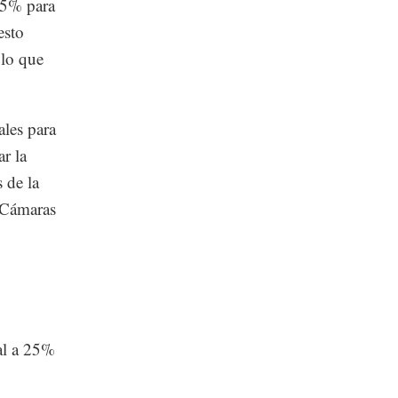
35% para
esto
 lo que
ales para
ar la
 de la
 Cámaras
ual a 25%