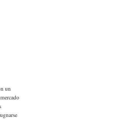
on un
l mercado
s
pugnarse