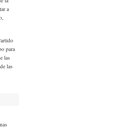
e la
ar a
o,
Partido
po para
e las
de las
unas