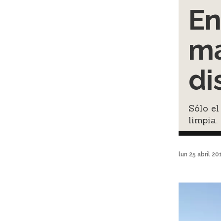
En
ma
di
Sólo el
limpia.
lun 25 abril 2