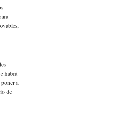
os
para
novables,
les
ue habrá
 poner a
rio de