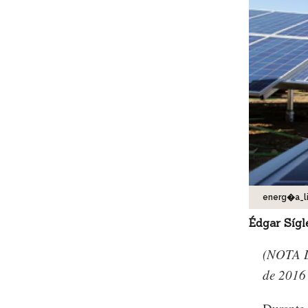
energ�a_li
Édgar Sígl
(NOTA D
de 2016