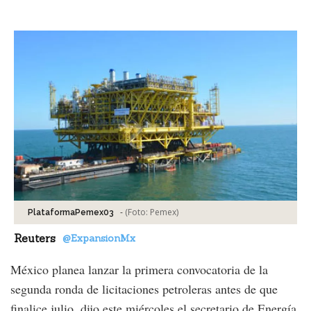
Facebook
Tweet
-
(Foto:
Pemex
)
PlataformaPemex03
Reuters
@ExpansionMx
México planea lanzar la primera convocatoria de la
segunda ronda de licitaciones petroleras antes de que
finalice julio, dijo este miércoles el secretario de Energía,