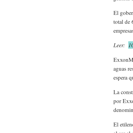
El gober
total de
empresas
Leer:
1
ExxonMob
aguas re
espera q
La const
por Exx
denomin
El etile