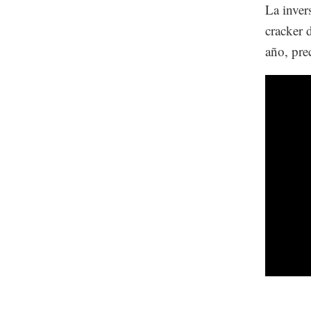
La inver
cracker 
año, pre