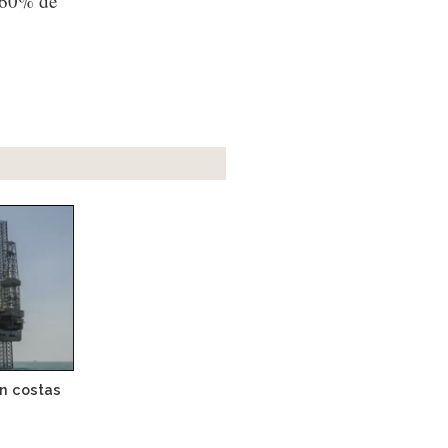
i 60% de
en costas