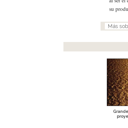
al ser e
su produc
Grande
proy