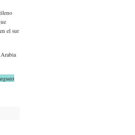
tileno
que
en el sur
 Arabia
 aguas