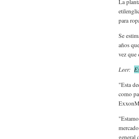
La plant
etilengli
para rop
Se estim
años que
vez que 
Leer:
Ex
"Esta de
como par
ExxonMo
"Estamos
mercados
general