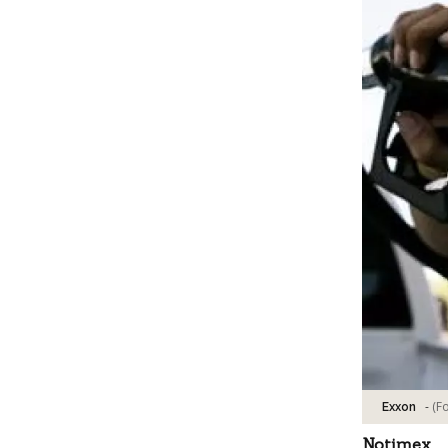
-
(F
Exxon
Notimex