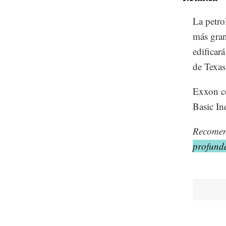
La petro
más gra
edificar
de Texas
Exxon co
Basic In
Recome
profund