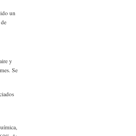
cido un
 de
aire y
 mes. Se
ciados
química,