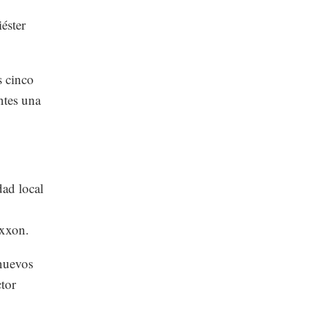
iéster
s cinco
ntes una
dad local
xxon.
 nuevos
tor