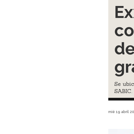
Ex
co
de
gr
Se ubic
SABIC.
mié 19 abril 2