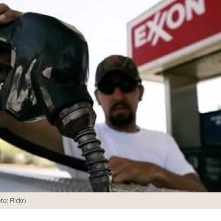
oto:
Flickr
)