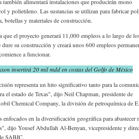
a también alimentará instalaciones que producirán mono
col y polietileno. Las sustancias se utilizan para fabricar pol
a, botellas y materiales de construcción.
a que el proyecto generará 11,000 empleos a lo largo de lo
 dure su construcción y creará unos 600 empleos permane
comience a funcionar.
xon invertirá 20 mil mdd en costas del Golfo de México
cisión representa un hito significativo tanto para la comuni
a el estado de Texas", dijo Neil Chapman, presidente de
bil Chemical Company, la división de petroquímica de E
 enfocados en la diversificación geográfica para abastecer
", dijo Yousef Abdullah Al-Benyan, vicepresidente y direc
 de SABIC.