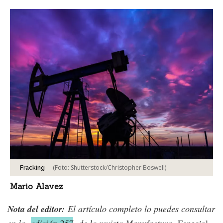
-
(Foto:
Shutterstock/Christopher Boswell
)
Fracking
Mario Alavez
Nota del editor:
El artículo completo lo puedes consultar
en la
edición 257
de la revista Manufactura,
Especial