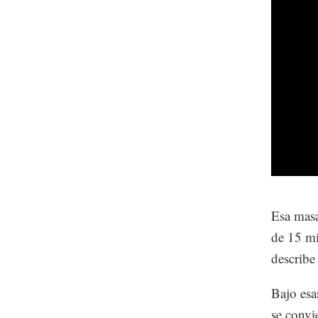
Esa masa
de 15 mi
describe 
Bajo esa
se convi