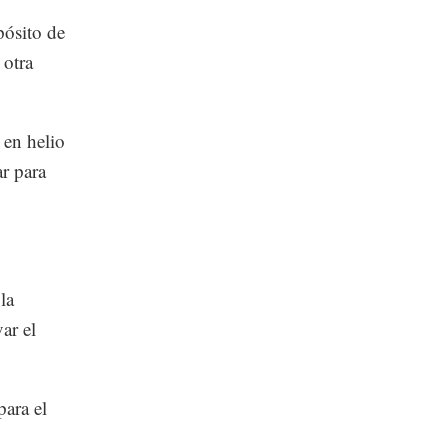
pósito de
 otra
 en helio
r para
la
ar el
para el