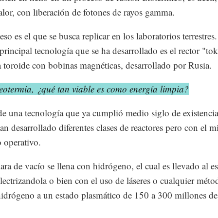
alor, con liberación de fotones de rayos gamma.
so es el que se busca replicar en los laboratorios terrestres
 principal tecnología que se ha desarrollado es el rector "t
 toroide con bobinas magnéticas, desarrollado por Rusia.
eotermia, ¿qué tan viable es como energía limpia?
 de una tecnología que ya cumplió medio siglo de existencia
han desarrollado diferentes clases de reactores pero con el 
o operativo.
ra de vacío se llena con hidrógeno, el cual es llevado al e
lectrizandola o bien con el uso de láseres o cualquier mét
 hidrógeno a un estado plasmático de 150 a 300 millones d