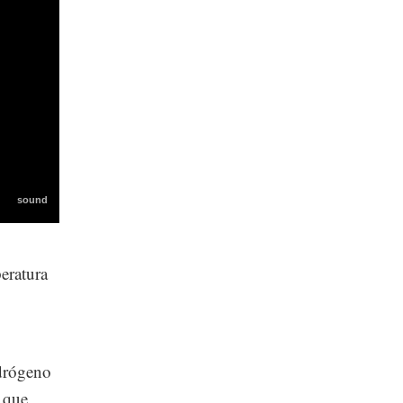
eratura
,
idrógeno
, que