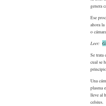
genera c
Ese proce
ahora la
o cámara
Leer:
G
Se trata
cual se 
principi
Una cáma
plasma e
lleve al
celsius.