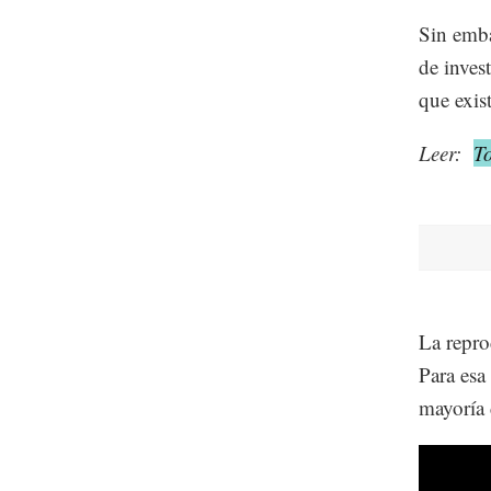
Sin emba
de inves
que exist
Leer:
To
La repro
Para esa
mayoría 