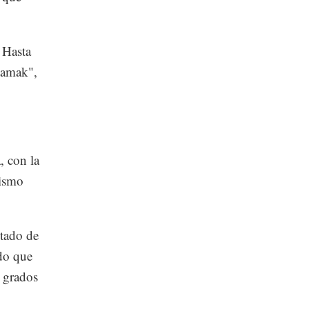
. Hasta
okamak",
, con la
mismo
stado de
odo que
e grados