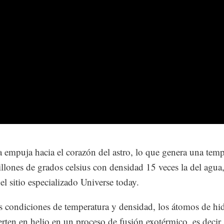
 empuja hacia el corazón del astro, lo que genera una temp
llones de grados celsius con densidad 15 veces la del agua
el sitio especializado Universe today.
s condiciones de temperatura y densidad, los átomos de h
erten en helio en un proceso de fusión exotérmico, es decir