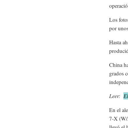
operació
Los foto
por unos
Hasta ah
producid
China ha
grados c
independ
Leer:
E
En el al
7-X (W/X
llevó el