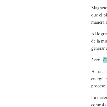
Magnetos
que el p
manera lo
Al logra
de la mi
generar 
Leer:
C
Hasta ah
energía r
proceso,
La mater
control 