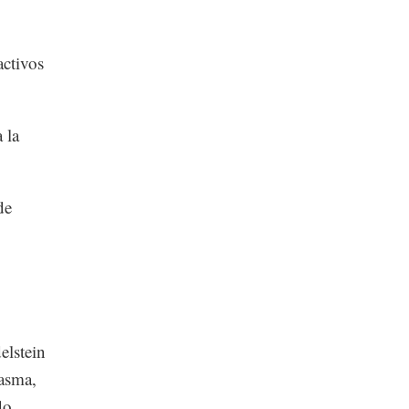
activos
 la
de
elstein
lasma,
do.