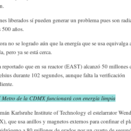
n.
nes liberados sí pueden generar un problema pues son radi
 500 años.
ora no se logrado aún que la energía que se usa equivalga a
a, pero ya se está cerca.
 reportado que en su reactor (EAST) alcanzó 50 millones 
elsius durante 102 segundos, aunque falta la verificación
iente.
l Metro de la CDMX funcionará con energía limpia
emán Karlsruhe Institute of Technology el estelarrator Wend
), que usa anillos y magnetos externos para confinar el p
 hidrógeno a 80 millones de grados por un cuarto de segun