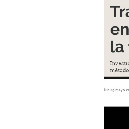
Tr
en
la
Investi
método
lun 29 mayo 2