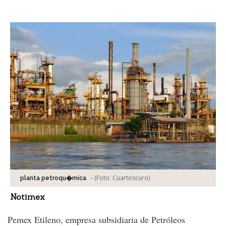
Facebook
Tweet
-
(Foto:
Cuartoscuro
)
planta petroqu�mica
Notimex
Pemex Etileno, empresa subsidiaria de Petróleos