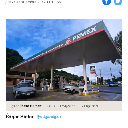
jue 21 septiembre 2017 11:10 AM
Facebook
Tweet
-
(Foto:
EFE/S�shenka Guti�rrez
)
gasolinera Pemex
Édgar Sígler
@edgarsigler