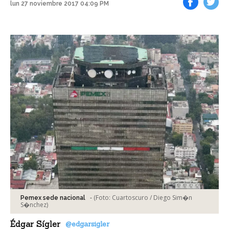
lun 27 noviembre 2017 04:09 PM
Facebook
Tweet
-
(Foto:
Cuartoscuro / Diego Sim�n
Pemex sede nacional
S�nchez
)
Édgar Sígler
@edgarsigler