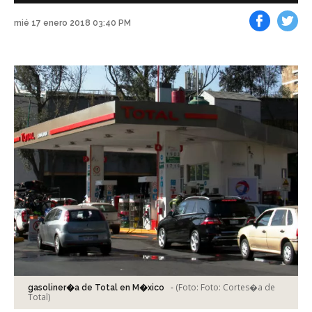
mié 17 enero 2018 03:40 PM
Facebook
Tweet
-
(Foto:
Foto: Cortes�a de
gasoliner�a de Total en M�xico
Total
)