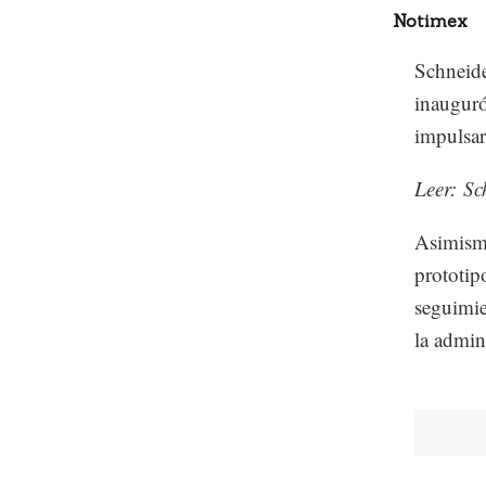
Notimex
Schneide
inauguró
impulsar
Leer: Sc
Asimismo
prototip
seguimie
la admin