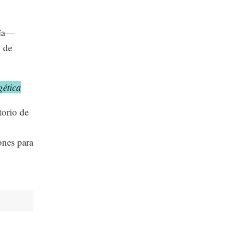
gía—
 de
gética
torio de
ones para