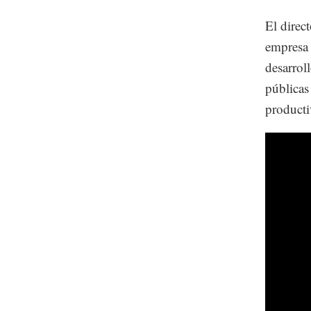
El direc
empresa 
desarrol
públicas
producti