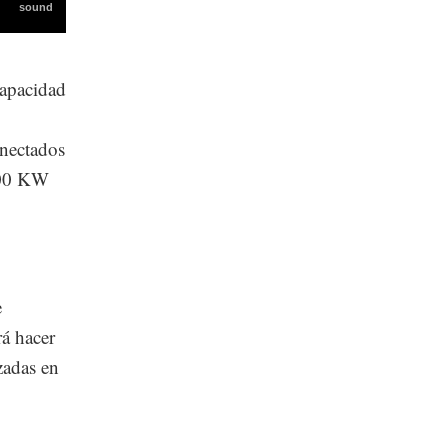
capacidad
onectados
,000 KW
e
rá hacer
izadas en