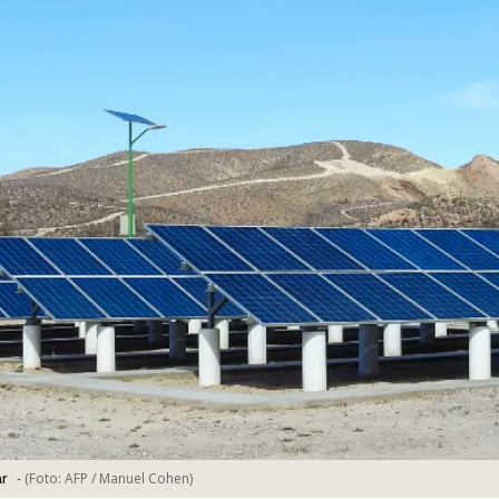
-
(Foto:
AFP / Manuel Cohen
)
r