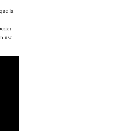
que la
perior
un uso