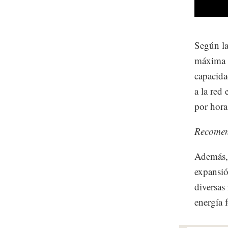
Según la
máxima d
capacida
a la red
por hora
Recomen
Además, 
expansió
diversas
energía f