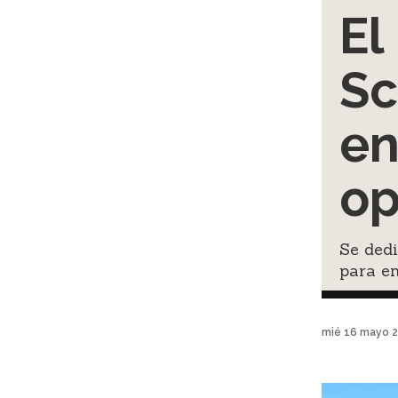
El
Sc
en
op
Se dedi
para en
mié 16 mayo 