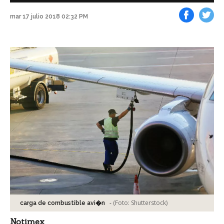
mar 17 julio 2018 02:32 PM
Facebook
Tweet
-
(Foto:
Shutterstock
)
carga de combustible avi�n
Notimex