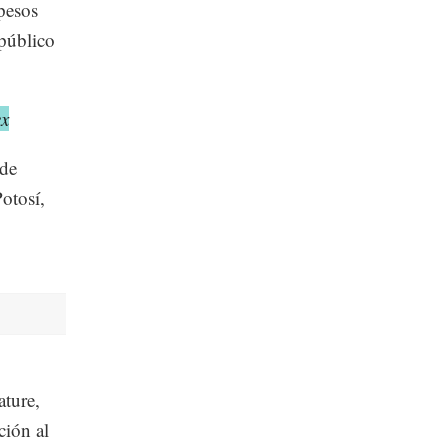
 pesos
 público
ex
 de
otosí,
ature,
ción al