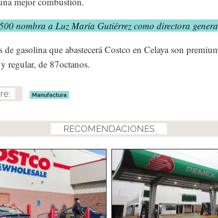
una mejor combustión.
500 nombra a Luz María Gutiérrez como directora genera
s de gasolina que abastecerá Costco en Celaya son premiu
 y regular, de 87octanos.
Manufactura
RECOMENDACIONES