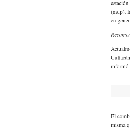
estación
(mdp), l
en gener
Recome
Actualme
Culiacán
informó 
El combu
misma qu