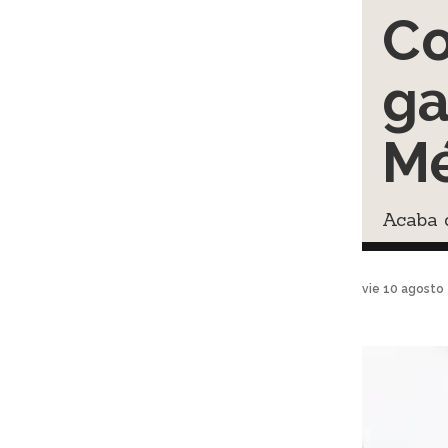
Co
ga
Mé
Acaba d
vie 10 agosto