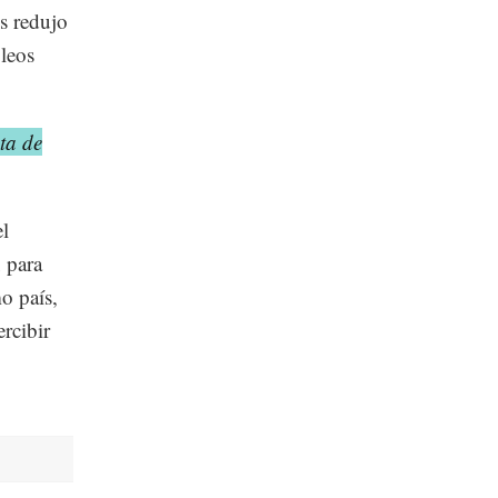
gs redujo
óleos
ta de
el
 para
o país,
ercibir