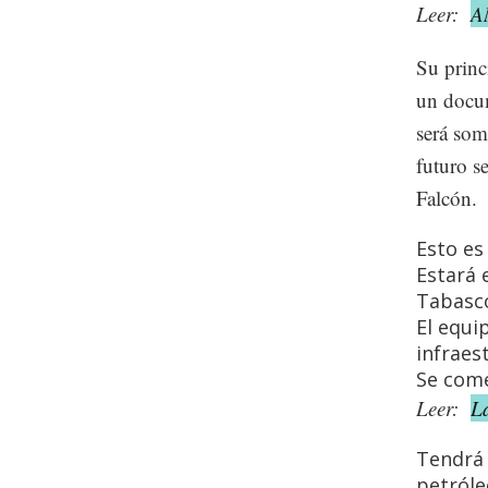
Leer:
AM
Su princ
un docum
será som
futuro s
Falcón.
Esto es
Estará 
Tabasc
El equi
infraes
Se come
Leer:
L
Tendrá 
petróle