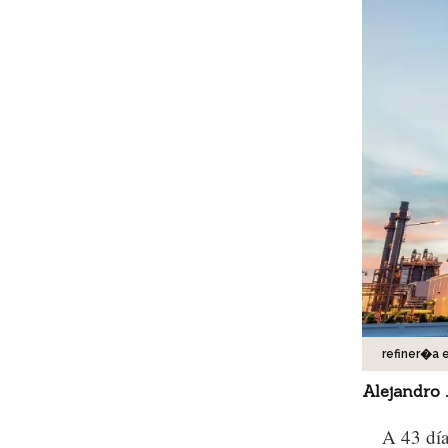
refiner�a e
Alejandro 
A 43 dí