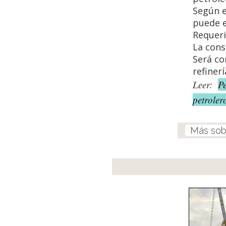
Según e
puede e
Requeri
La con
Será co
refinerí
Leer:
P
petroler