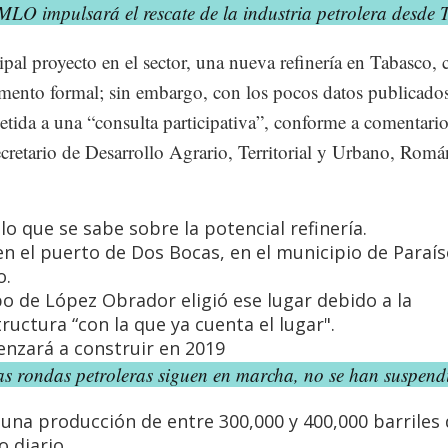
LO impulsará el rescate de la industria petrolera desde 
ipal proyecto en el sector, una nueva refinería en Tabasco, 
ento formal; sin embargo, con los pocos datos publicados
etida a una “consulta participativa”, conforme a comentario
ecretario de Desarrollo Agrario, Territorial y Urbano, Rom
 lo que se sabe sobre la potencial refinería.
en el puerto de Dos Bocas, en el municipio de Paraís
o.
po de López Obrador eligió ese lugar debido a la
tructura “con la que ya cuenta el lugar".
nzará a construir en 2019
as rondas petroleras siguen en marcha, no se han suspend
una producción de entre 300,000 y 400,000 barriles
o diario