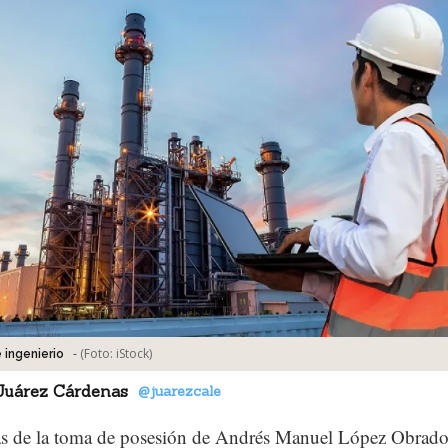
-
(Foto:
iStock
)
 ingenierio
Juárez Cárdenas
@juarezcale
as de la toma de posesión de Andrés Manuel López Obrad