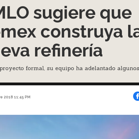
LO sugiere que
mex construya l
eva refinería
proyecto formal, su equipo ha adelantado alguno
e 2018 11:45 PM