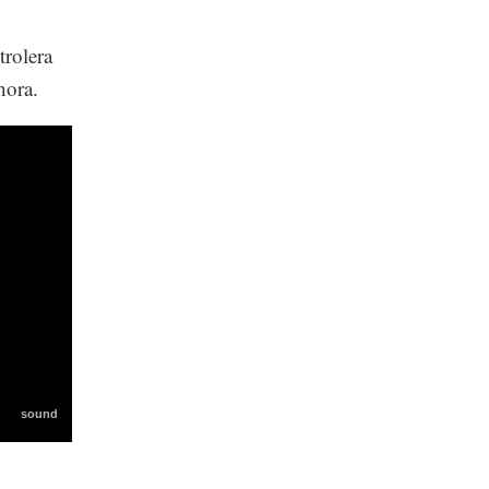
trolera
hora.