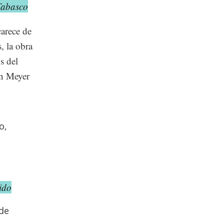
Tabasco
carece de
, la obra
s del
án Meyer
o,
ido
 de