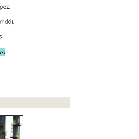
pez,
(mdd).
s
tos