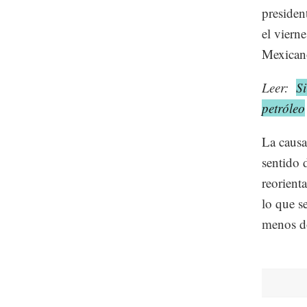
presiden
el viern
Mexican
Leer:
Si
petróleo
La causa
sentido 
reorient
lo que s
menos dó